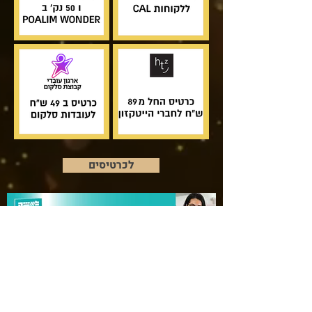
לכרטיסים
התאטרון הארצי מייסודו של סמי לוי גאה להציג:
“נשים ונפלאות” – מפגש פסגה של נשיות עוצמתית על במה אחת!
החל מפברואר ברחבי הארץ